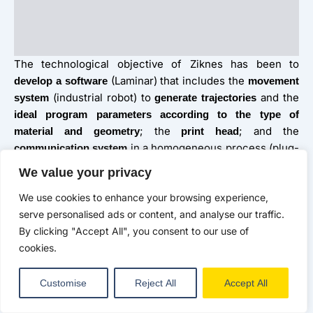
The technological objective of Ziknes has been to
(Laminar) that includes the
develop a software
movement
(industrial robot) to
and the
system
generate trajectories
ideal program parameters according to the type of
; the
; and the
material and geometry
print head
in a homogeneous process (plug-
communication system
and-play).
We value your privacy
We use cookies to enhance your browsing experience,
Such software will be loaded into the robot through our
serve personalised ads or content, and analyse our traffic.
multi-protocol gateway, and, in addition to giving motion
By clicking "Accept All", you consent to our use of
instructions and sending translatable signals to any 3D
cookies.
printing and robot system or technology, it will
incorporate the new developments in computation,
Customise
Reject All
Accept All
trajectory calculation algorithm and deep learning
systems.